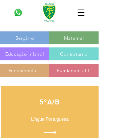
Berçário
Maternal
Educação Infantil
Contraturno
Fundamental I
Fundamental II
5ºA/B
Língua Portuguesa