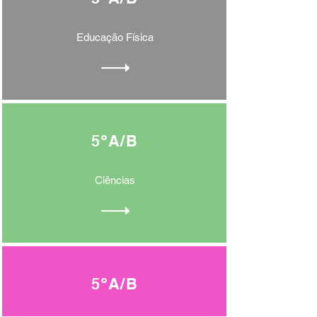
Educação Física
5ºA/B
Ciências
5ºA/B