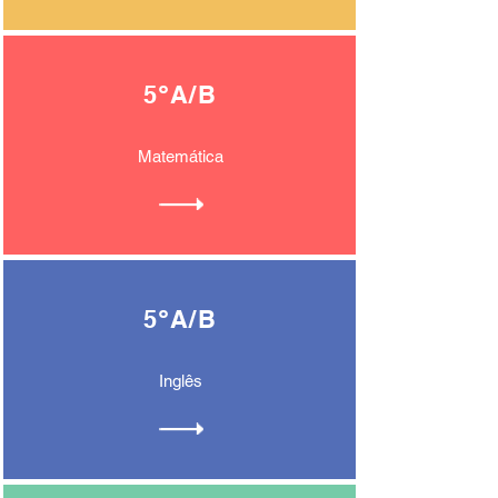
5ºA/B
Matemática
5ºA/B
Inglês